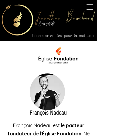
Un coeur en feu pour la moisson
Église
Fondation
François Nadeau
François Nadeau est le
pasteur
fondateur
de l’
Église Fondation
. Né