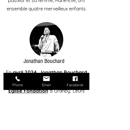
pasteur et sa femme, Marie-Ève, ont
ensemble quatre merveilleux enfants.
Jonathan Bouchard
En
avril 2024, Jonathan Bouchard
et son équipe
ont ouvert une
Phone
Email
Facebook
Église Fondation
à Granby. Leurs
réunions se déroulent les samedis
matins à 10h00.
Pour plus d'informations, visitez la
page
Facebook
.