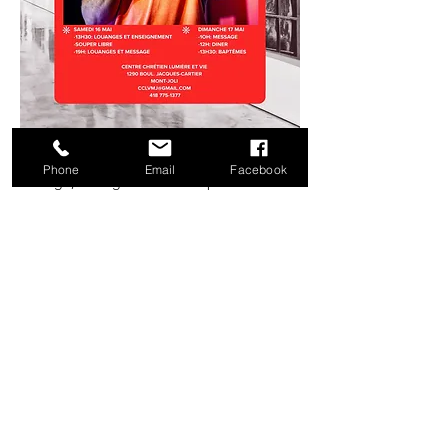
Au programme : messages percutants, 
prière pour les malades, temps de 
Phone
Email
Facebook
louange, enseignement et baptêmes. 
Nous vous invitons à venir vivre avec nous 
ces précieux moments de foi et de 
communion, dans l’attente de voir Dieu 
agir puissamment!
Si vous avez envie d’expérimenter la paix, la 
guérison et d’approfondir votre 
connaissance de Dieu et de Jésus, ce week-
end est pour vous. 
Tous les détails ici : 
https://www.facebook.com/profile.php?